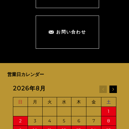
お問い合わせ
営業日カレンダー
2026年8月
20
日
月
火
水
木
金
土
日
1
2
3
4
5
6
7
8
6