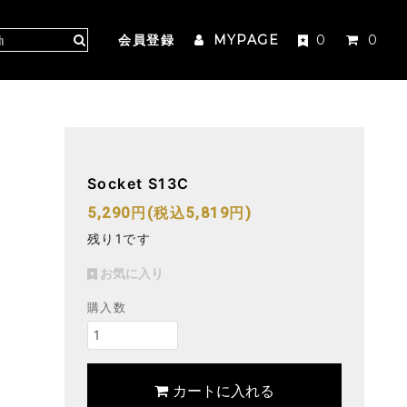
会員登録
MYPAGE
0
0
Socket S13C
5,290円(税込5,819円)
残り1です
お気に入り
購入数
カートに入れる