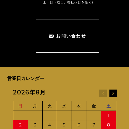
(土・日・祝日、弊社休日を除く)
お問い合わせ
営業日カレンダー
2026年8月
20
日
月
火
水
木
金
土
日
1
2
3
4
5
6
7
8
6