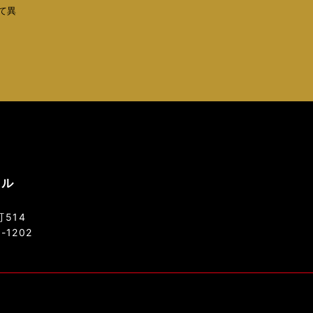
て異
ソル
514
8-1202