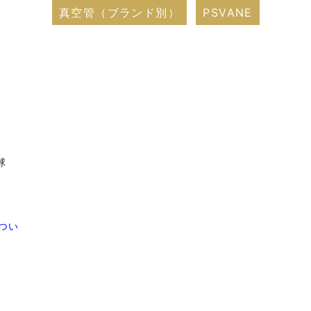
真空管（ブランド別）
PSVANE
球
つい