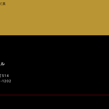
て異
ソル
514
8-1202