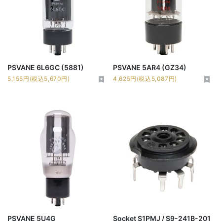
PSVANE 6L6GC (5881)
PSVANE 5AR4 (GZ34)
5,155円(税込5,670円)
4,625円(税込5,087円)
PSVANE 5U4G
Socket S1PMJ / S9-241B-201