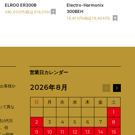
ELROG ER300B
Electro-Harmonix
300BEH
290,000円(税込319,000円)
14,913円(税込16,404円)
営業日カレンダー
（お客様か
2026年8月
20
日
月
火
水
木
金
土
日
って異な
1
込)(代引
2
3
4
5
6
7
8
6
す。但
9
10
11
12
13
14
15
13
も「一部地