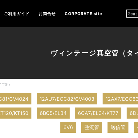
ご利用ガイド
お問合せ
CORPORATE site
ヴィンテージ真空管（タ
イプ別）
C81/CV4024
12AU7/ECC82/CV4003
12AX7/ECC8
T120/KT150
6BQ5/EL84
6CA7/EL34/KT77
6D
6V6
整流管
送信管