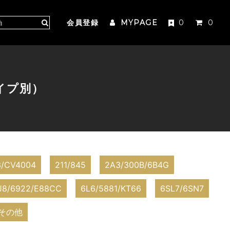
会員登録
MYPAGE
0
0
イプ別）
3/CV4004
211/845
2A3/300B/6B4G
J8/6922/E88CC
6L6/5881/KT66
6SL7/6SN7
その他