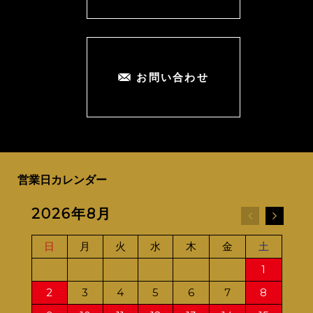
お問い合わせ
営業日カレンダー
2026年8月
20
日
月
火
水
木
金
土
日
1
2
3
4
5
6
7
8
6