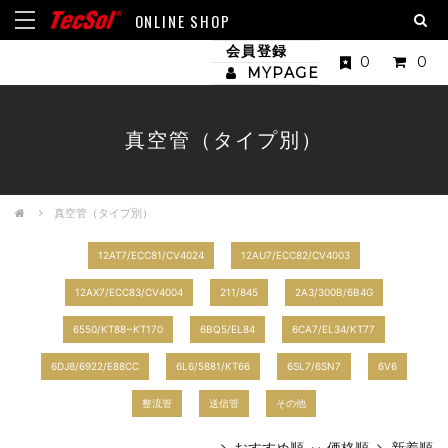
ONLINE SHOP
会員登録
0
0
MYPAGE
真空管（タイプ別）
真空管（タイプ別）
12AT7/ECC81/CV4024
12AU7/ECC82/CV4003
12AX7/ECC83/CV4004
211/845
2A3/300B/6B4G
6550/KT88~KT170
6BQ5/EL84
6CA7/EL34/KT77
6DJ8/6922/E88CC
6L6/5881/KT66
6SL7/6SN7
6V6
整流管
送信管
その他
おすすめ順
価格順
新着順