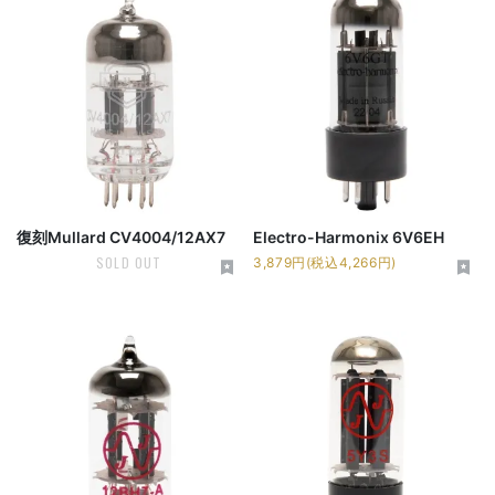
復刻Mullard CV4004/12AX7
Electro-Harmonix 6V6EH
SOLD OUT
3,879円(税込4,266円)